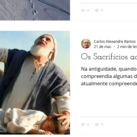
imagens vendidas pela s
consumo - o nosso esfor
começa a destruir-nos. 
Carlos Alexandre Ramos
21 de mai.
2 min de le
Os Sacrifícios 
Na antiguidade, quando
compreendia algumas da
atualmente compreende
o espaço vazio deixado 
fazia sacrifícios sangre
Ofereciam-se animais e
esperança de obter prot
sucesso ou perdão. Eram
efeito em que se acredi
sustentavam a repetiçã