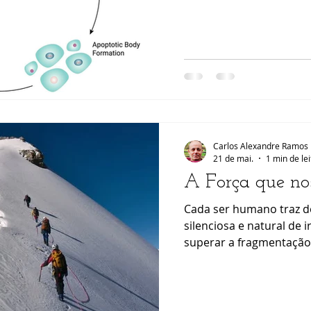
críticos, é a sua interf
mecanismo natural atra
elimina células danific
perigosas. Em condiçõe
funciona como um siste
células com ADN alterad
funcionamento anómalo
ce
Carlos Alexandre Ramos
21 de mai.
1 min de le
A Força que no
Cada ser humano traz d
silenciosa e natural de 
superar a fragmentação 
que é verdadeiro e ete
seguido, nasce uma for
une e não enfraquece d
quando esse impulso é 