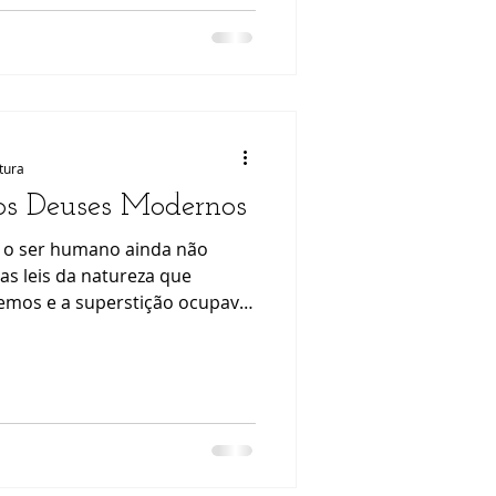
ociedade - sucesso, aparência,
ço diário deixa de construir e
Es
itura
aos Deuses Modernos
 o ser humano ainda não
s leis da natureza que
mos e a superstição ocupava
pela falta de conhecimento,
ntos aos deuses imaginados.
 até mesmo vidas humanas, na
eção, abundância, fertilidade,
 estas as relações de causa e
tava, e eram estas crenças que
o v