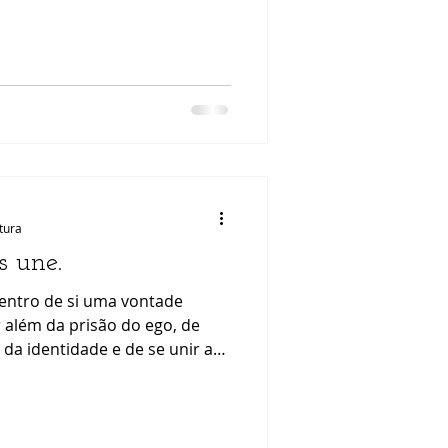
erência com a apoptose, o
vés do qual o organismo
adas ou potencialmente
s normais, a apoptose
ma de controlo de qualidade:
o, inflamação persistente ou
 são conduzidas a uma morte
itura
s une.
entro de si uma vontade
ir além da prisão do ego, de
da identidade e de se unir ao
rno. Quando esse impulso é
ça transformadora que nos
iante dos obstáculos. Mas
ignorado ou substituído por