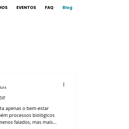
HOS
EVENTOS
FAQ
Blog
itura
se
eta apenas o bem-estar
mbém processos biológicos
menos falados, mas mais