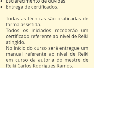
Esclarecimento de dúvidas;
Entrega de certificados.
Todas as técnicas são praticadas de
forma assistida.
Todos os iniciados receberão um
certificado referente ao nível de Reiki
atingido.
No início do curso será entregue um
manual referente ao nível de Reiki
em curso da autoria do mestre de
Reiki Carlos Rodrigues Ramos.
Inscreve-te já
Horário:
Das 09:00 às 20:00 h (Com intervalo
de manhã, às 11:00, intervalo de
uma hora para almoço, às 13:00 e
um intervalo durante a tarde, às
17:00)